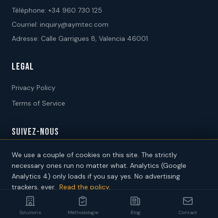
Téléphone:
+34 960 730 125
Courriel:
inquiry@aymtec.com
Adresse: Calle Garrigues 8, Valencia 46001
LEGAL
Privacy Policy
Terms of Service
SUIVEZ-NOUS
We use a couple of cookies on this site. The strictly
necessary ones run no matter what. Analytics (Google
Analytics 4) only loads if you say yes. No advertising
trackers, ever.
Read the policy
.
2026 AYM International Consultants SL. Tous droits réservés.
Decline
Accept analytics
Solutions
Méthodologie
Blog
Contact