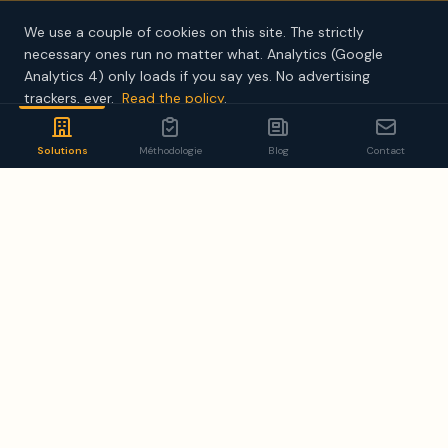
We use a couple of cookies on this site. The strictly
necessary ones run no matter what. Analytics (Google
Analytics 4) only loads if you say yes. No advertising
trackers, ever.
Read the policy
.
Decline
Accept analytics
Solutions
Méthodologie
Blog
Contact
Recrutement de Personnel
Qualifié
Sourcing de personnel qualifié pour les
opérations à distance dans les fonctions
techniques, opérationnelles et de support.
Recrutement technique et métiers spécialisés
Réseaux de sourcing locaux et internationaux
Vérification rigoureuse des qualifications
Évaluations de compétences par poste